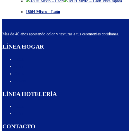
Vista rápida
180H Mixto – Laón
Más de 40 años aportando color y texturas a tus ceremonias cotidianas.
LÍNEA HOGAR
Cama
Baño
Cocina
Infantil
LÍNEA HOTELERÍA
Cama
Baño
CONTACTO