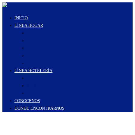
Ir
al
INICIO
contenido
LÍNEA HOGAR
CAMA
BAÑO
COCINA
INFANTIL
CATÁLOGO
LÍNEA HOTELERÍA
CAMA
BAÑO
CATÁLOGO
CONOCENOS
DÓNDE ENCONTRARNOS