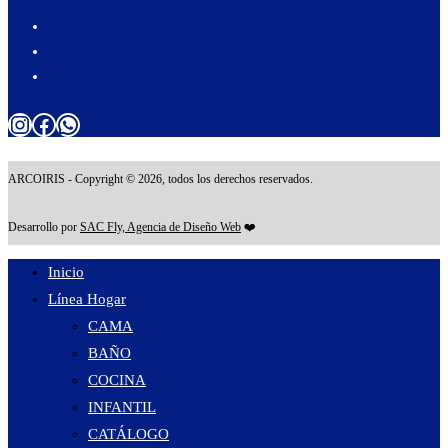
info@arcoiriscasa.com.ar
0800-444-8352
Dónde encontrarnos
Instagram
Facebook
WhatsApp
Desarrollo por 
SAC Fly, Agencia de Diseño Web
Inicio
Línea Hogar
CAMA
BAÑO
COCINA
INFANTIL
CATÁLOGO